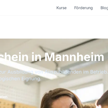
Kurse
Förderung
Blo
chein in Mannheim
zur Ausbildung von Auszubildenden im Betrieb. 
ogischen Eignung.
aten