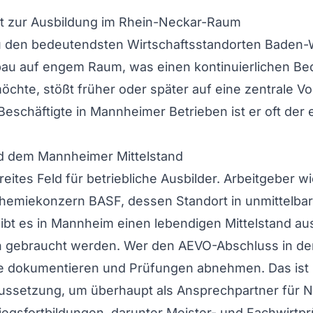
ert zur Ausbildung im Rhein-Neckar-Raum
 den bedeutendsten Wirtschaftsstandorten Baden-W
u auf engem Raum, was einen kontinuierlichen Bedar
hte, stößt früher oder später auf eine zentrale V
schäftigte in Mannheimer Betrieben ist er oft der 
d dem Mannheimer Mittelstand
eites Feld für betriebliche Ausbilder. Arbeitgeber w
miekonzern BASF, dessen Standort in unmittelbarer
ibt es in Mannheim einen lebendigen Mittelstand au
ich gebraucht werden. Wer den AEVO-Abschluss in d
te dokumentieren und Prüfungen abnehmen. Das ist nic
aussetzung, um überhaupt als Ansprechpartner für N
iegsfortbildungen, darunter Meister- und Fachwirtprü