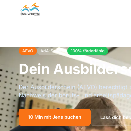
AEVO
AdA-Schein
100% förderfähig
Dein Ausbilders
Der Ausbilderschein (AEVO) berechtigt 
Nachweis der berufs- und arbeitspädag
10 Min mit Jens buchen
Lass dich ber