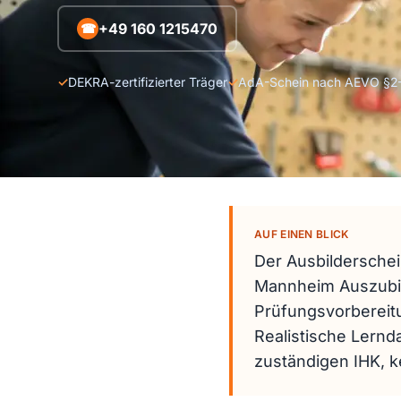
+49 160 1215470
☎
✓
DEKRA-zertifizierter Träger
✓
AdA-Schein nach AEVO §2
AUF EINEN BLICK
Der Ausbilderschein
Mannheim Auszubild
Prüfungsvorbereit
Realistische Lern
zuständigen IHK, ke