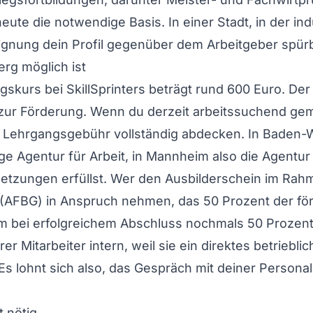
heute die notwendige Basis. In einer Stadt, in der in
ignung dein Profil gegenüber dem Arbeitgeber spürb
rg möglich ist
urs bei SkillSprinters beträgt rund 600 Euro. Der t
zur Förderung. Wenn du derzeit arbeitssuchend gem
ie Lehrgangsgebühr vollständig abdecken. In Baden-Wü
ge Agentur für Arbeit, in Mannheim also die Agentur
setzungen erfüllst. Wer den Ausbilderschein im Rah
g (AFBG) in Anspruch nehmen, das 50 Prozent der fö
m bei erfolgreichem Abschluss nochmals 50 Prozent e
r Mitarbeiter intern, weil sie ein direktes betriebl
 Es lohnt sich also, das Gespräch mit deiner Persona
t nötig