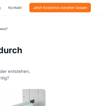
g
Kontakt
Jetzt kostenlos beraten lassen
genz?
 durch
lder entstehen,
htig?