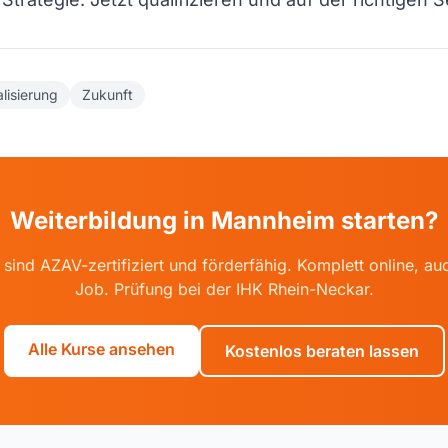
alisierung
Zukunft
Weiterbildung in Mannheim starten?
sind AZAV-zertifiziert und förderfähig. Komplett online, 
Job. Prüfung bei der IHK Rhein-Neckar.
Alle Kurse ansehen
Kostenlos beraten lassen