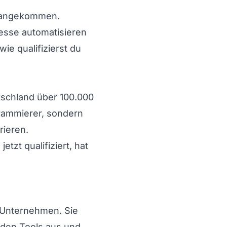
ag angekommen.
esse automatisieren
e qualifizierst du
utschland über 100.000
ogrammierer, sondern
rieren.
tzt qualifiziert, hat
n Unternehmen. Sie
enden Tools aus und