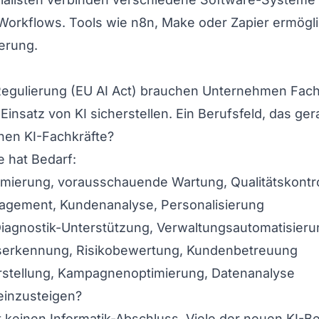
Workflows. Tools wie n8n, Make oder Zapier ermögl
erung.
egulierung (EU AI Act) brauchen Unternehmen Fachl
insatz von KI sicherstellen. Ein Berufsfeld, das ger
en KI-Fachkräfte?
e hat Bedarf:
mierung, vorausschauende Wartung, Qualitätskontro
gement, Kundenanalyse, Personalisierung
iagnostik-Unterstützung, Verwaltungsautomatisieru
erkennung, Risikobewertung, Kundenbetreuung
stellung, Kampagnenoptimierung, Datenanalyse
einzusteigen?
 keinen Informatik-Abschluss. Viele der neuen KI-Be