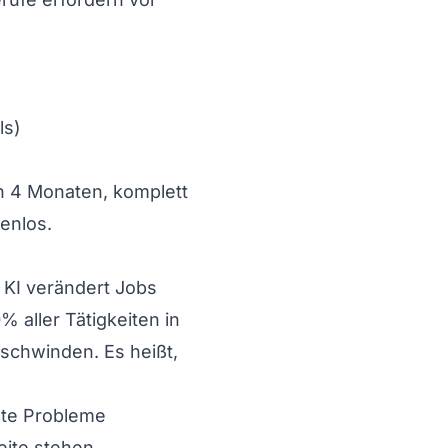
ls)
In 4 Monaten, komplett
enlos.
: KI verändert Jobs
 aller Tätigkeiten in
rschwinden. Es heißt,
nnte Probleme
eite stehen.