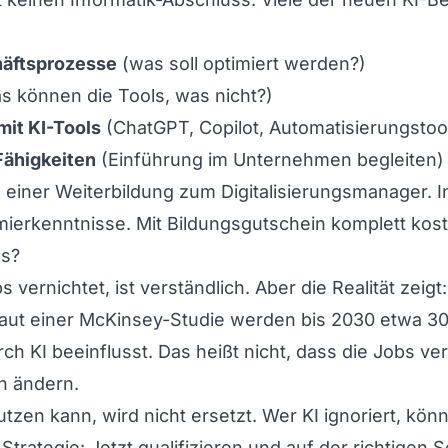
häftsprozesse
(was soll optimiert werden?)
s können die Tools, was nicht?)
mit KI-Tools
(ChatGPT, Copilot, Automatisierungstoo
ähigkeiten
(Einführung im Unternehmen begleiten)
n einer Weiterbildung zum
Digitalisierungsmanager
. 
ierkenntnisse. Mit Bildungsgutschein komplett kost
bs?
 vernichtet, ist verständlich. Aber die Realität zeigt
Laut einer McKinsey-Studie werden bis 2030 etwa 30%
h KI beeinflusst. Das heißt nicht, dass die Jobs ve
n ändern.
tzen kann, wird nicht ersetzt. Wer KI ignoriert, kö
rategie: Jetzt qualifizieren und auf der richtigen S