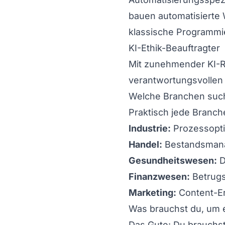
bauen automatisierte 
klassische Programmi
KI-Ethik-Beauftragter
Mit zunehmender KI-R
verantwortungsvollen E
Welche Branchen such
Praktisch jede Branch
Industrie:
Prozessopti
Handel:
Bestandsmana
Gesundheitswesen:
D
Finanzwesen:
Betrugs
Marketing:
Content-Er
Was brauchst du, um 
Das Gute: Du brauchst