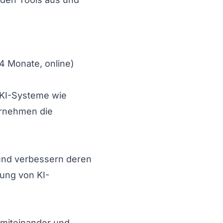
4 Monate, online)
 KI-Systeme wie
ernehmen die
 und verbessern deren
rung von KI-
 miteinander und