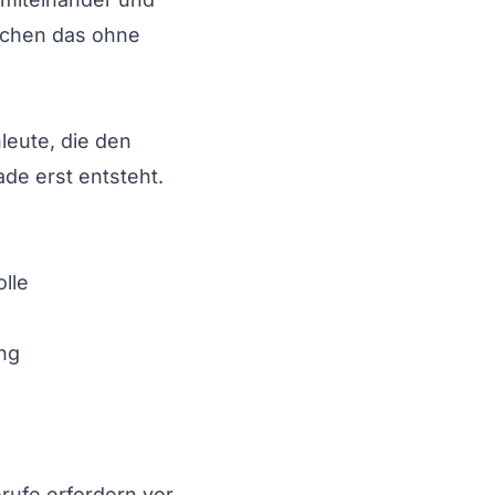
ichen das ohne
eute, die den
ade erst entsteht.
lle
ng
rufe erfordern vor