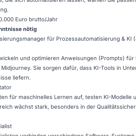
ung.
0.000 Euro brutto/Jahr
ntnisse nötig
lisierungsmanager für Prozessautomatisierung & KI
(
wickeln und optimieren Anweisungen (Prompts) für
Midjourney. Sie sorgen dafür, dass KI-Tools in Unt
sse liefern.
tator
aten für maschinelles Lernen auf, testen KI-Modelle
reich wächst stark, besonders in der Qualitätssiche
alist
ialisten verbinden verschiedene Software-Systeme