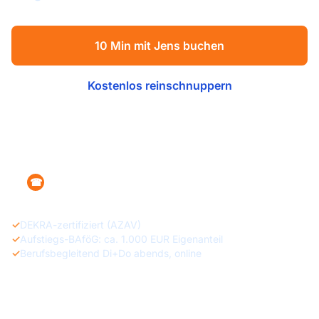
10 Min mit Jens buchen
Kostenlos reinschnuppern
Förderung prüfen
+49 160 1215470
☎
✓
DEKRA-zertifiziert (AZAV)
✓
Aufstiegs-BAföG: ca. 1.000 EUR Eigenanteil
✓
Berufsbegleitend Di+Do abends, online