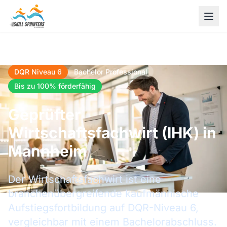
DQR Niveau 6
Bachelor Professional
Bis zu 100% förderfähig
Geprüfter
Wirtschaftsfachwirt (IHK) in
Mannheim
Der Wirtschaftsfachwirt ist eine
branchenübergreifende kaufmännische
Aufstiegsfortbildung auf DQR-Niveau 6,
vergleichbar mit einem Bachelorabschluss.